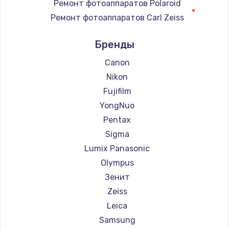
Ремонт фотоаппаратов Polaroid
Ремонт фотоаппаратов Carl Zeiss
Замена регулятора режимов конфорки
Ремонт фотоаппаратов Xiaomi
900 руб.
Бренды
Ремонт фотоаппаратов LUMIX
Заказать
Ремонт фотоаппаратов Kodak
Canon
Замена сенсорного датчика
Nikon
1300 руб.
Fujifilm
YongNuo
Заказать
Pentax
Замена сигнальной лампы
Sigma
1200 руб.
Lumix Panasonic
Olympus
Заказать
Зенит
Замена системной платы
Zeiss
1500 руб.
Leica
Заказать
Samsung