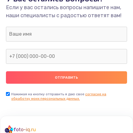
Если у вас остались вопросы напишите нам,
Замена/Pемонт карбюратора
наши специалисты с радостью ответят вам!
1300 руб.
Заказать
Ремонт капиллярной трубки
400 руб.
Заказать
Замена блока питания
1000 руб.
Заказать
Нажимая на кнопку отправить я даю свое
согласие на
обработку моих персональных данных.
Прошивка / разблокировка
900 руб.
Заказать
foto-iq.ru