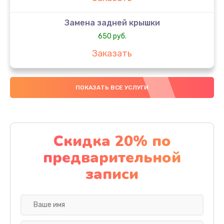
Замена задней крышки
650 руб.
Заказать
Замена аккумулятора
ПОКАЗАТЬ ВСЕ УСЛУГИ
4000 руб.
Заказать
Замена материнской платы
Скидка 20% по
1100 руб.
предварительной
Заказать
записи
Замена масла
750 руб.
Заказать