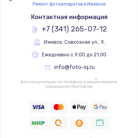
Ремонт фотоаппаратов в Ижевске
Замена термостата
Контактная информация
1200 руб.
Заказать
+7 (341) 265-07-12
Замена реле
Ижевск
,
 Совхозная ул., 9,
1000 руб.
Ежедневно с 9:00 до 21:00
Заказать
info@foto-iq.ru
Замена термопредохранителя
Все консультации по телефону в нашем сервисе
700 руб.
совершенно бесплатны
Заказать
Замена ТЭНа
2500 руб.
Заказать