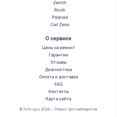
Zenith
Замена температурного датчика
Ricoh
2500 руб.
Polaroid
Заказать
Carl Zeiss
Xiaomi
Замена электроконфорки
О сервисе
LUMIX
1300 руб.
Kodak
Цены на ремонт
Заказать
Гарантия
Отзывы
Техобслуживание
Диагностика
900 руб.
Оплата и доставка
Заказать
FAQ
Контакты
Установка / подключение / демонтаж
Карта сайта
1300 руб.
© foto-iq.ru
2026
— Ремонт фотоаппаратов.
Заказать