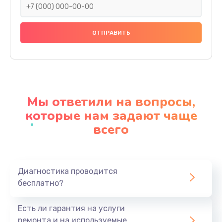
Замена праймера
1000 руб.
Заказать
Ремонт материнской платы
4500 руб.
Мы ответили на вопросы,
Заказать
которые нам задают чаще
всего
Профилактическая чистка
1000 руб.
Заказать
Диагностика проводится
бесплатно?
Прошивка BIOS
1920 руб.
Есть ли гарантия на услуги
Заказать
ремонта и на используемые