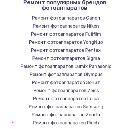
Ремонт популярных брендов
Замена шнура
фотоаппаратов
1400 руб.
Ремонт фотоаппаратов Canon
Заказать
Ремонт фотоаппаратов Nikon
Ремонт фотоаппаратов Fujifilm
Замена / ремонт электронного модуля
Ремонт фотоаппаратов YongNuo
управления
Ремонт фотоаппаратов Pentax
600 руб.
Ремонт фотоаппаратов Sigma
Заказать
Ремонт фотоаппаратов Lumix Panasonic
Ремонт фотоаппаратов Olympus
Замена конфорки
Ремонт фотоаппаратов Зенит
1100 руб.
Ремонт фотоаппаратов Zeiss
Заказать
Ремонт фотоаппаратов Leica
Ремонт фотоаппаратов Samsung
Замена платы сенсора
Ремонт фотоаппаратов Zenith
900 руб.
Ремонт фотоаппаратов Ricoh
Заказать