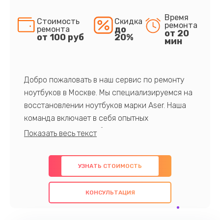
Время
Стоимость
Скидка
ремонта
до
ремонта
от 20
от 100 руб
20%
мин
Добро пожаловать в наш сервис по ремонту
ноутбуков в Москве. Мы специализируемся на
восстановлении ноутбуков марки Aser. Наша
команда включает в себя опытных
профессионалов с обширными знаниями и
многолетним опытом в данной области. Мы
предлагаем быстрый и качественный ремонт с
УЗНАТЬ СТОИМОСТЬ
использованием оригинальных компонентов, а
также гарантируем качество всех
КОНСУЛЬТАЦИЯ
проведенных работ. Наша цель - предоставить
клиентам надежное и профессиональное