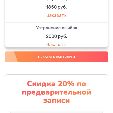
1850 руб.
Заказать
Устранение ошибок
2000 руб.
Заказать
Ремонт после залития
ПОКАЗАТЬ ВСЕ УСЛУГИ
1730 руб.
Заказать
Скидка 20% по
Ремонт электроплаты
предварительной
1320 руб.
записи
Заказать