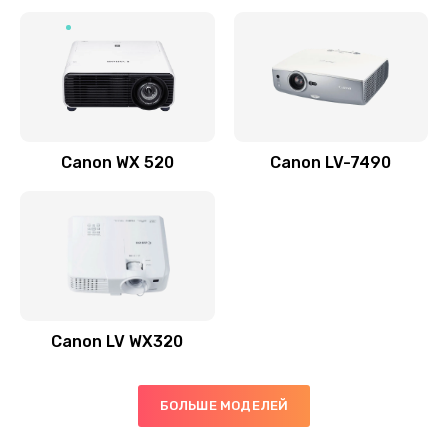
Заказать
Скрипит, трещит
600 руб.
Заказать
Canon WX 520
Canon LV-7490
Переполнен абсорбер
300 руб.
Заказать
Не видит бумагу
550 руб.
Canon LV WX320
Заказать
Зажевывает бумагу
БОЛЬШЕ МОДЕЛЕЙ
500 руб.