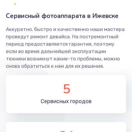
Заказать
Сервисный фотоаппарата в Ижевске
Не захватывает бумагу
Аккуратно, быстро и качественно наши мастера
600 руб.
проведут ремонт девайса. На постремонтный
Заказать
период предоставляется гарантия, поэтому
если во время дальнейшей эксплуатации
Грязная печать
техники возникнут какие-то проблемы, можно
350 руб.
снова обратиться к нам для их решения.
Заказать
5
Ремонт механики сканирующей головки
1800 руб.
Сервисных
городов
Заказать
Ремонт инвертора лампы подсветки