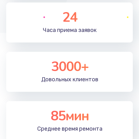
Ремонт инвертора лампы подсветки
24
1350 руб.
Заказать
Часа приема
заявок
Перепрошивка, восстановление ПО
680 руб.
3000+
Заказать
Замена матричного блока
Довольных
клиентов
2000 руб.
Заказать
85мин
Комплексная чистка
600 руб.
Среднее время
ремонта
Заказать