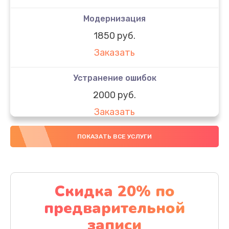
Модернизация
1850 руб.
Заказать
Устранение ошибок
2000 руб.
Заказать
Ремонт после залития
ПОКАЗАТЬ ВСЕ УСЛУГИ
1730 руб.
Заказать
Скидка 20% по
Ремонт электроплаты
предварительной
1320 руб.
записи