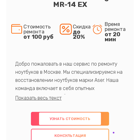
MR-14 EX
Время
Стоимость
Скидка
ремонта
до
ремонта
от 20
от 100 руб
20%
мин
Добро пожаловать в наш сервис по ремонту
ноутбуков в Москве. Мы специализируемся на
восстановлении ноутбуков марки Aser. Наша
команда включает в себя опытных
профессионалов с обширными знаниями и
многолетним опытом в данной области. Мы
предлагаем быстрый и качественный ремонт с
УЗНАТЬ СТОИМОСТЬ
использованием оригинальных компонентов, а
также гарантируем качество всех
КОНСУЛЬТАЦИЯ
проведенных работ. Наша цель - предоставить