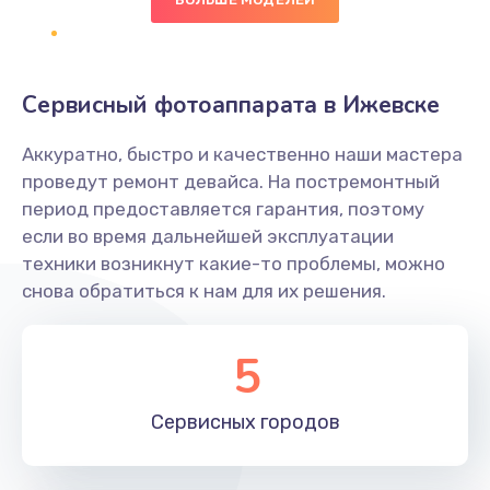
500 руб.
Заказать
Сервисный фотоаппарата в Ижевске
Не захватывает бумагу
Аккуратно, быстро и качественно наши мастера
600 руб.
проведут ремонт девайса. На постремонтный
Заказать
период предоставляется гарантия, поэтому
если во время дальнейшей эксплуатации
Грязная печать
техники возникнут какие-то проблемы, можно
350 руб.
снова обратиться к нам для их решения.
Заказать
5
Ремонт механики сканирующей головки
1800 руб.
Сервисных
городов
Заказать