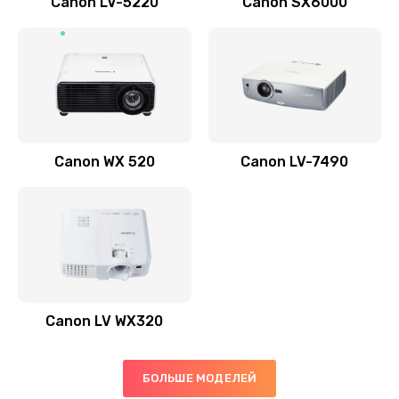
Canon LV-5220
Canon SX6000
Заказать
Скрипит, трещит
600 руб.
Заказать
Canon WX 520
Canon LV-7490
Переполнен абсорбер
300 руб.
Заказать
Не видит бумагу
550 руб.
Canon LV WX320
Заказать
Зажевывает бумагу
БОЛЬШЕ МОДЕЛЕЙ