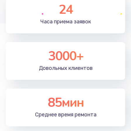
24
1350 руб.
Заказать
Часа приема
заявок
Перепрошивка, восстановление ПО
680 руб.
3000+
Заказать
Замена матричного блока
Довольных
клиентов
2000 руб.
Заказать
85мин
Комплексная чистка
600 руб.
Среднее время
ремонта
Заказать