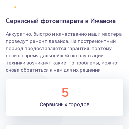
500 руб.
Заказать
Сервисный фотоаппарата в Ижевске
Не захватывает бумагу
Аккуратно, быстро и качественно наши мастера
600 руб.
проведут ремонт девайса. На постремонтный
Заказать
период предоставляется гарантия, поэтому
если во время дальнейшей эксплуатации
Грязная печать
техники возникнут какие-то проблемы, можно
350 руб.
снова обратиться к нам для их решения.
Заказать
5
Ремонт механики сканирующей головки
1800 руб.
Сервисных
городов
Заказать
Ремонт инвертора лампы подсветки