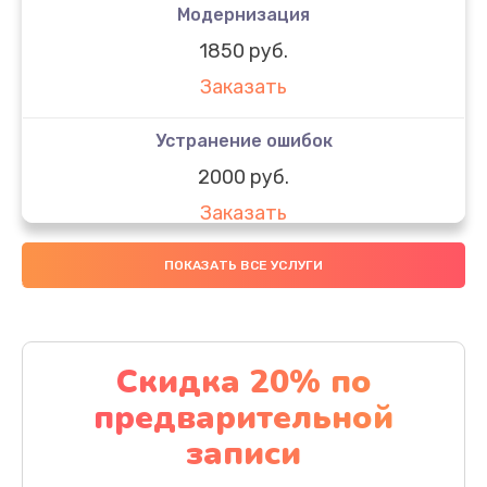
Модернизация
1850 руб.
Заказать
Устранение ошибок
2000 руб.
Заказать
Ремонт после залития
ПОКАЗАТЬ ВСЕ УСЛУГИ
1730 руб.
Заказать
Скидка 20% по
Ремонт электроплаты
предварительной
1320 руб.
записи
Заказать