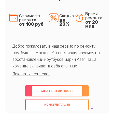
Время
Стоимость
Скидка
ремонта
до
ремонта
от 20
от 100 руб
20%
мин
Добро пожаловать в наш сервис по ремонту
ноутбуков в Москве. Мы специализируемся на
восстановлении ноутбуков марки Aser. Наша
команда включает в себя опытных
профессионалов с обширными знаниями и
многолетним опытом в данной области. Мы
предлагаем быстрый и качественный ремонт с
УЗНАТЬ СТОИМОСТЬ
использованием оригинальных компонентов, а
также гарантируем качество всех
КОНСУЛЬТАЦИЯ
проведенных работ. Наша цель - предоставить
клиентам надежное и профессиональное