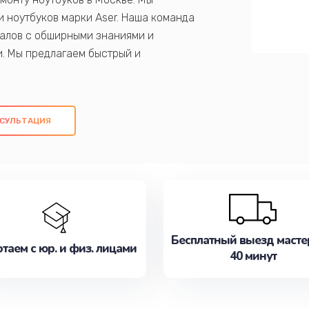
 ноутбуков марки Aser. Наша команда
алов с обширными знаниями и
и. Мы предлагаем быстрый и
ем оригинальных компонентов, а также
ых работ. Наша цель - предоставить
ое обслуживание, удовлетворяя их
СУЛЬТАЦИЯ
медлите записаться на ремонт уже
Бесплатный выезд масте
таем с юр. и физ. лицами
40 минут