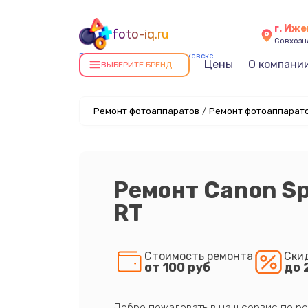
г. Иже
foto-iq.ru
Совхозна
Ремонт фотоаппаратов в Ижевске
Цены
О компани
ВЫБЕРИТЕ БРЕНД
Ремонт фотоаппаратов
/
Ремонт фотоаппарато
Ремонт Canon Spe
RT
Стоимость ремонта
Ски
от 100 руб
до 
Добро пожаловать в наш сервис по ре