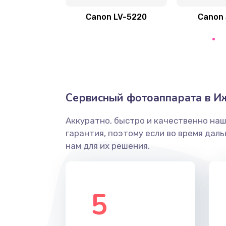
Зажевывает бумагу
Canon LV-5220
Canon
Не захватывает бумагу
Грязная печать
Ремонт механики сканирующей 
Сервисный фотоаппарата в И
Ремонт инвертора лампы подсв
Аккуратно, быстро и качественно на
гарантия, поэтому если во время дал
Перепрошивка, восстановление
нам для их решения.
Замена матричного блока
5
Комплексная чистка