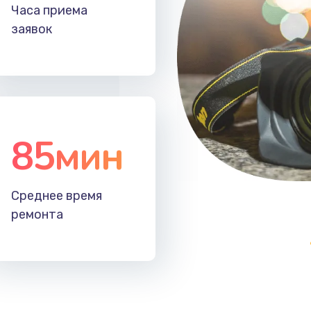
20 мин
2 года
Часа приема
заявок
40 мин
3 года
60 мин
2 года
20 мин
1 год
85мин
Среднее время
ремонта