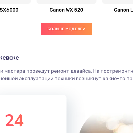
40 мин
1 год
 SX6000
Canon WX 520
Canon 
60 мин
3 года
БОЛЬШЕ МОДЕЛЕЙ
40 мин
3 года
головки
30 мин
3 года
жевске
етки
20 мин
1 год
ши мастера проведут ремонт девайса. На постремонт
ьнейшей эксплуатации техники возникнут какие-то пр
 ПО
40 мин
1 год
60 мин
1 год
24
40 мин
2 года