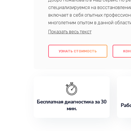
специализируемся на восстановлении
включает в себя опытных профессион
многолетним опытом в данной област
качественный ремонт с использовани
гарантируем качество всех проведенн
клиентам надежное и профессиональн
УЗНАТЬ СТОИМОСТЬ
КОН
потребности наилучшим образом. Не 
сейчас!
Бесплатная диагностика за 30
Рабо
мин.