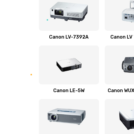
Ремонт системной платы
Ремонт электронных узлов
Canon LV-7392A
Canon LV
Не видит устройство
Не печатает
Скрипит, трещит
Canon LE-5W
Canon WUX1
Переполнен абсорбер
Не видит бумагу