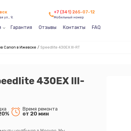
вск
+7 (341) 265-07-12
я ул., 9,
Мобильный номер
и
Гарантия
Отзывы
Контакты
FAQ
в Canon в Ижевске
/
Speedlite 430EX III-RT
edlite 430EX III-
дка
Время ремонта
20%
от 20 мин
монту ноутбуков в Москве. Мы