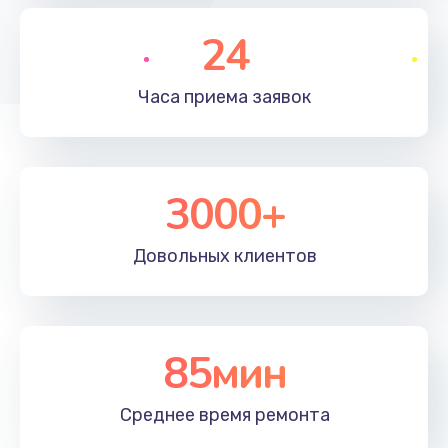
Ремонт инвертора лампы подсветки
24
1350 руб.
Заказать
Часа приема
заявок
Перепрошивка, восстановление ПО
680 руб.
3000+
Заказать
Замена матричного блока
Довольных
клиентов
2000 руб.
Заказать
85мин
Комплексная чистка
600 руб.
Среднее время
ремонта
Заказать