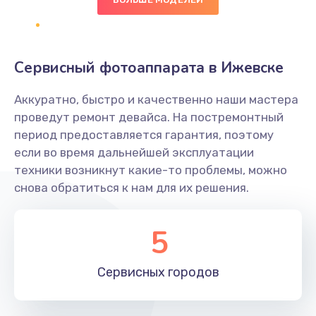
500 руб.
Заказать
Сервисный фотоаппарата в Ижевске
Не захватывает бумагу
Аккуратно, быстро и качественно наши мастера
600 руб.
проведут ремонт девайса. На постремонтный
Заказать
период предоставляется гарантия, поэтому
если во время дальнейшей эксплуатации
Грязная печать
техники возникнут какие-то проблемы, можно
350 руб.
снова обратиться к нам для их решения.
Заказать
5
Ремонт механики сканирующей головки
1800 руб.
Сервисных
городов
Заказать