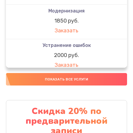
Модернизация
1850 руб.
Заказать
Устранение ошибок
2000 руб.
Заказать
Ремонт после залития
ПОКАЗАТЬ ВСЕ УСЛУГИ
1730 руб.
Заказать
Скидка 20% по
Ремонт электроплаты
предварительной
1320 руб.
записи