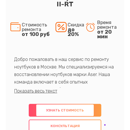
II-RT
Время
Стоимость
Скидка
ремонта
до
ремонта
от 20
от 100 руб
20%
мин
Добро пожаловать в наш сервис по ремонту
ноутбуков в Москве. Мы специализируемся на
восстановлении ноутбуков марки Aser. Наша
команда включает в себя опытных
профессионалов с обширными знаниями и
многолетним опытом в данной области. Мы
предлагаем быстрый и качественный ремонт с
УЗНАТЬ СТОИМОСТЬ
использованием оригинальных компонентов, а
также гарантируем качество всех
КОНСУЛЬТАЦИЯ
проведенных работ. Наша цель - предоставить