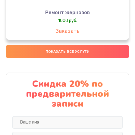
Ремонт жерновов
1000 руб.
Заказать
Замена колец
ПОКАЗАТЬ ВСЕ УСЛУГИ
1250 руб.
Заказать
Замена скобок
Скидка 20% по
1250 руб.
предварительной
Заказать
записи
Замена пластмассовых элементов корпуса
1250 руб.
Заказать