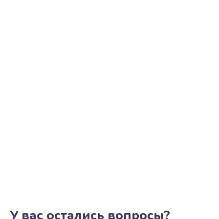
Замена трубок гидравлики
850 руб.
Заказать
Ремонт клапана термоблока
800 руб.
Заказать
Замена двигателя кофемолки
1500 руб.
Заказать
Замена прокладок
1250 руб.
Заказать
У вас остались вопросы?