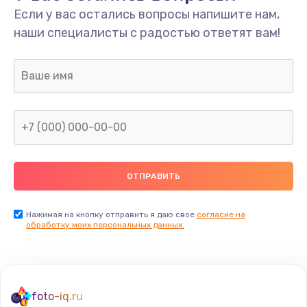
Если у вас остались вопросы напишите нам,
Замена мультиклапана
наши специалисты с радостью ответят вам!
3000 руб.
Заказать
Ремонт двигателя кофемолки
1000 руб.
Заказать
Ремонт помпы
2650 руб.
Заказать
Нажимая на кнопку отправить я даю свое
согласие на
обработку моих персональных данных.
Замена уплотнителя
750 руб.
Заказать
foto-iq.ru