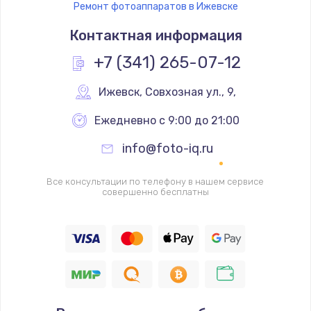
Ремонт фотоаппаратов в Ижевске
Ремонт платы управления
Контактная информация
3500 руб.
Заказать
+7 (341) 265-07-12
Перепрошивка
Ижевск
,
 Совхозная ул., 9,
3650 руб.
Ежедневно с 9:00 до 21:00
Заказать
info@foto-iq.ru
Замена жерновов
Все консультации по телефону в нашем сервисе
2500 руб.
совершенно бесплатны
Заказать
Ремонт дренажного клапана
2300 руб.
Заказать