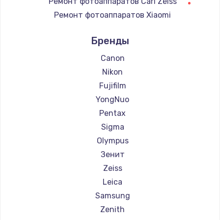
Ремонт фотоаппаратов Carl Zeiss
Ремонт электронного узла
Ремонт фотоаппаратов Xiaomi
3650 руб.
Ремонт фотоаппаратов LUMIX
Заказать
Бренды
Ремонт фотоаппаратов Kodak
Ремонт фотоаппаратов Blackmagic
Canon
Nikon
Fujifilm
YongNuo
Pentax
Sigma
Olympus
Зенит
Zeiss
Leica
Samsung
Zenith