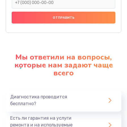
Замена панелей
1250 руб.
Заказать
Ремонт термостата
1600 руб.
Мы ответили на вопросы,
Заказать
которые нам задают чаще
всего
Замена клапана термоблока
1800 руб.
Заказать
Диагностика проводится
бесплатно?
Ремонт датчика воды
1900 руб.
Есть ли гарантия на услуги
Заказать
ремонта и на используемые