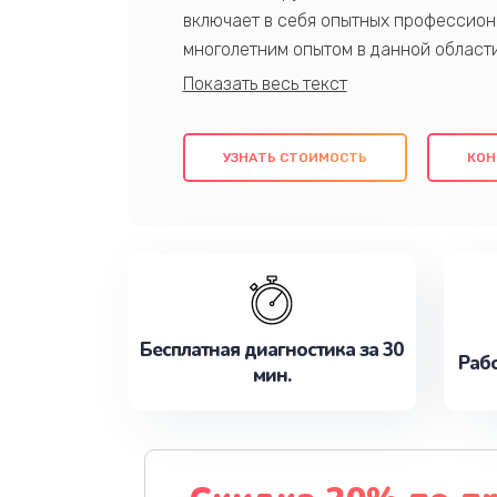
включает в себя опытных профессион
многолетним опытом в данной област
качественный ремонт с использовани
гарантируем качество всех проведенн
клиентам надежное и профессиональн
УЗНАТЬ СТОИМОСТЬ
КОН
потребности наилучшим образом. Не 
сейчас!
Бесплатная диагностика за 30
Рабо
мин.