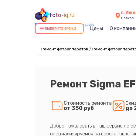
г. Иже
foto-iq.ru
Совхозна
Ремонт фотоаппаратов в Ижевске
Цены
О компани
ВЫБЕРИТЕ БРЕНД
Ремонт фотоаппаратов
/
Ремонт фотоаппарато
Ремонт Sigma EF
Стоимость ремонта
Ски
от 350 руб
до 
Добро пожаловать в наш сервис по ре
специализируемся на восстановлении