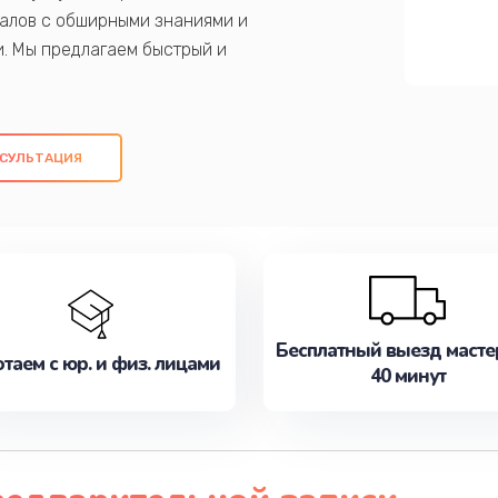
алов с обширными знаниями и
и. Мы предлагаем быстрый и
ем оригинальных компонентов, а также
ых работ. Наша цель - предоставить
ое обслуживание, удовлетворяя их
СУЛЬТАЦИЯ
медлите записаться на ремонт уже
Бесплатный выезд масте
таем с юр. и физ. лицами
40 минут