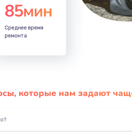
85мин
Среднее время
ремонта
осы, которые нам задают чащ
но?