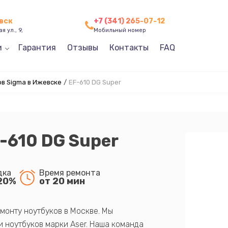
вск
+7 (341) 265-07-12
я ул., 9,
Мобильный номер
и
Гарантия
Отзывы
Контакты
FAQ
в Sigma в Ижевске
/
EF-610 DG Super
-610 DG Super
дка
Время ремонта
20%
от 20 мин
монту ноутбуков в Москве. Мы
 ноутбуков марки Aser. Наша команда