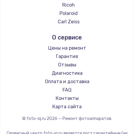
Ricoh
Polaroid
Carl Zeiss
Xiaomi
О сервисе
LUMIX
Kodak
Цены на ремонт
Blackmagic
Гарантия
Отзывы
Диагностика
Оплата и доставка
FAQ
Контакты
Карта сайта
© foto-iq.ru
2026
— Ремонт фотоаппаратов.
Сервисный центр foto-iq.ru является пост гарантийным (не